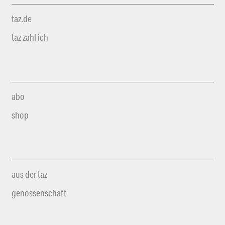
taz.de
taz zahl ich
abo
shop
aus der taz
genossenschaft