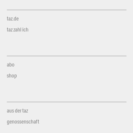
taz.de
taz zahl ich
abo
shop
aus der taz
genossenschaft