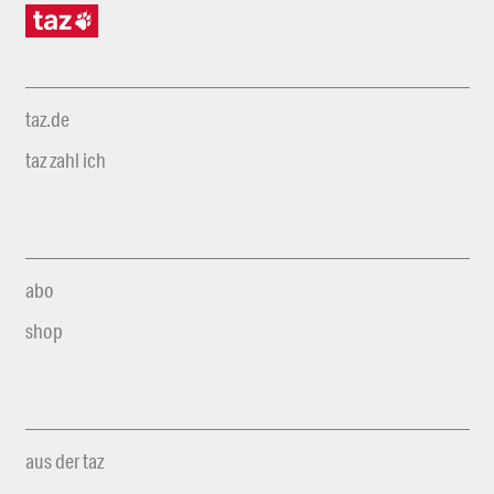
taz.de
taz zahl ich
abo
shop
aus der taz