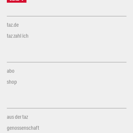
taz.de
taz zahl ich
abo
shop
aus der taz
genossenschaft