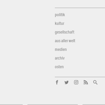
politik
kultur
gesellschaft
aus aller welt
medien
archiv
osten