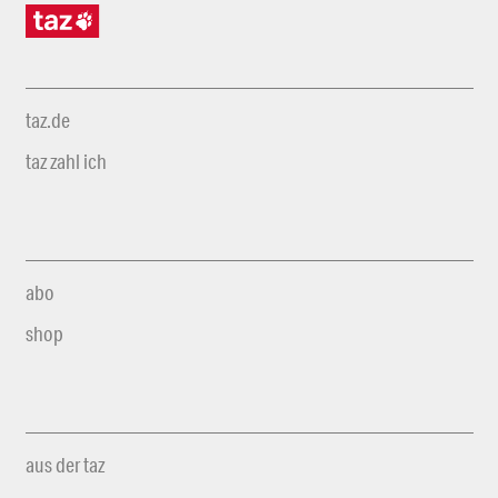
taz.de
taz zahl ich
abo
shop
aus der taz