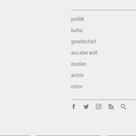
politik
kultur
gesellschaft
aus aller welt
medien
archiv
osten