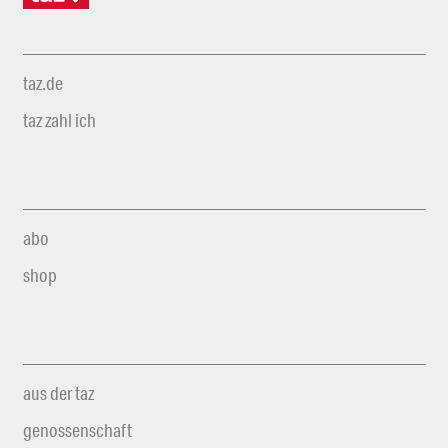
taz.de
taz zahl ich
abo
shop
aus der taz
genossenschaft