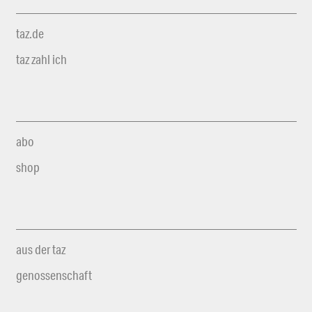
taz.de
taz zahl ich
abo
shop
aus der taz
genossenschaft