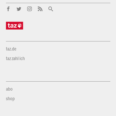
taz.de
taz zahl ich
abo
shop