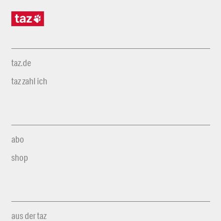
taz.de
taz zahl ich
abo
shop
aus der taz