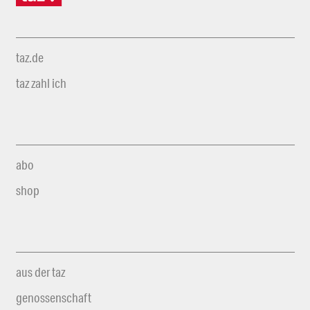
taz.de
taz zahl ich
abo
shop
aus der taz
genossenschaft