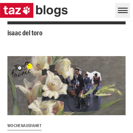
isaac del toro
WOCHENAUSFAHRT