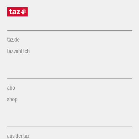
taz.de
taz zahl ich
abo
shop
aus der taz