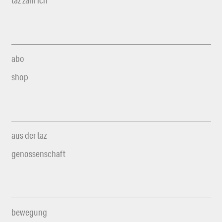
abo
shop
aus der taz
genossenschaft
bewegung