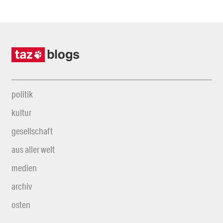
politik
kultur
gesellschaft
aus aller welt
medien
archiv
osten