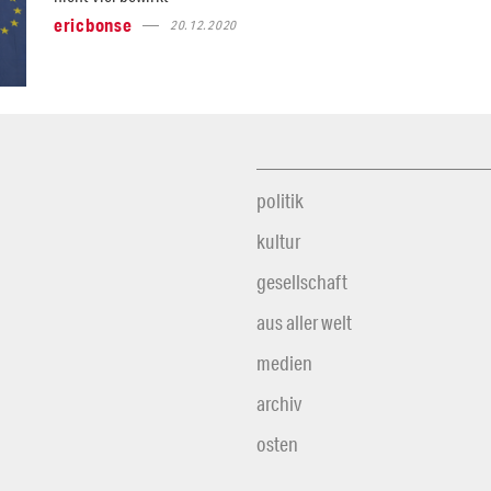
ericbonse
20.12.2020
politik
kultur
gesellschaft
aus aller welt
medien
archiv
osten