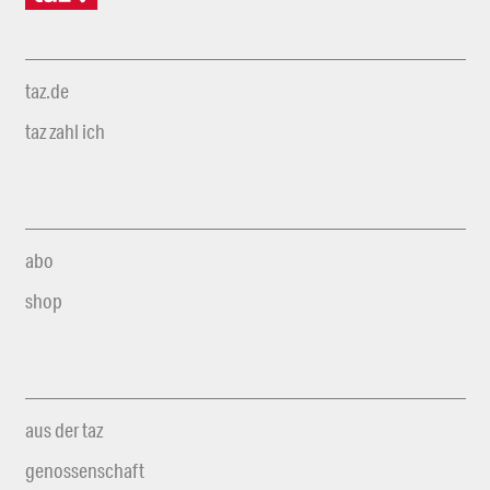
taz.de
taz zahl ich
abo
shop
aus der taz
genossenschaft