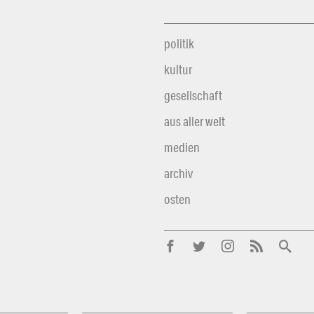
politik
kultur
gesellschaft
aus aller welt
medien
archiv
osten