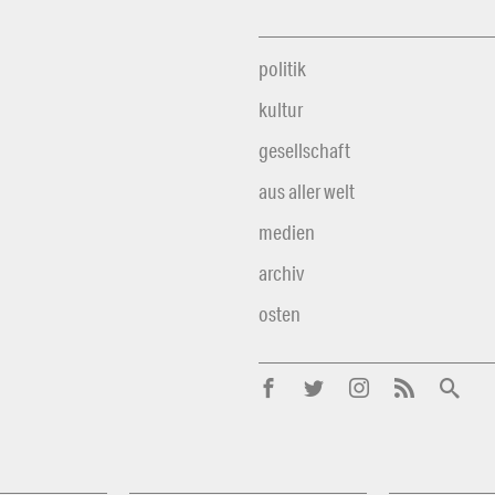
politik
kultur
gesellschaft
aus aller welt
medien
archiv
osten