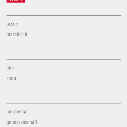
taz.de
taz zahl ich
abo
shop
aus der taz
genossenschaft