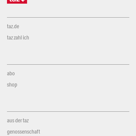
taz.de
taz zahl ich
abo
shop
aus der taz
genossenschaft