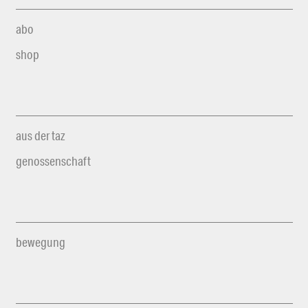
abo
shop
aus der taz
genossenschaft
bewegung