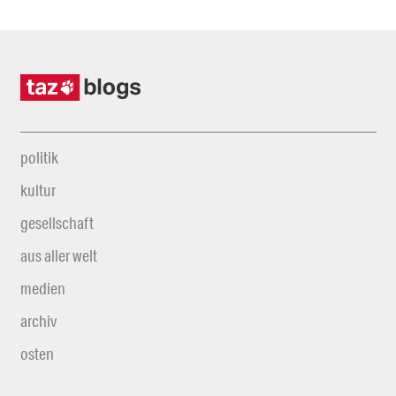
politik
kultur
gesellschaft
aus aller welt
medien
archiv
osten