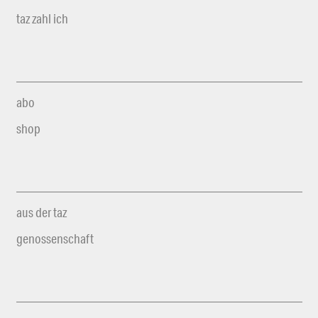
taz zahl ich
abo
shop
aus der taz
genossenschaft