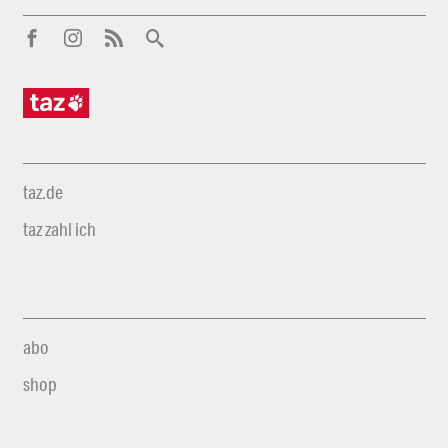
taz.de
taz zahl ich
abo
shop