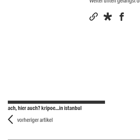
Weiter unten gelangst 
ach, hier auch? kripoe...in istanbul
vorheriger artikel