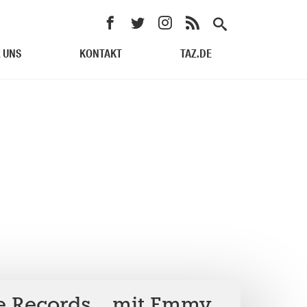
 UNS
KONTAKT
TAZ.DE
e Records… mit Emmy