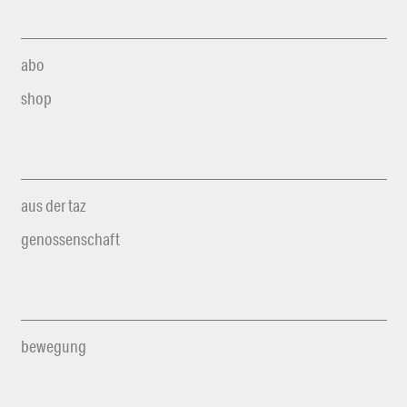
abo
shop
aus der taz
genossenschaft
bewegung