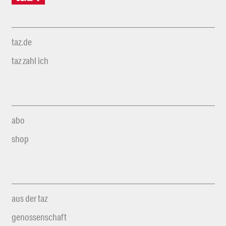
taz.de
taz zahl ich
abo
shop
aus der taz
genossenschaft