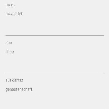
taz.de
taz zahl ich
abo
shop
aus der taz
genossenschaft