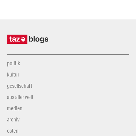
politik
kultur
gesellschaft
aus aller welt
medien
archiv
osten