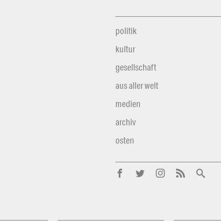
politik
kultur
gesellschaft
aus aller welt
medien
archiv
osten