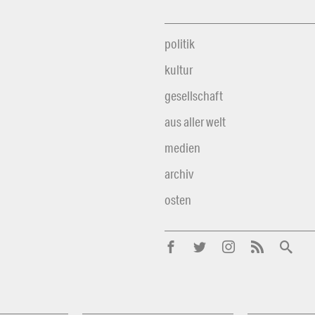
politik
kultur
gesellschaft
aus aller welt
medien
archiv
osten