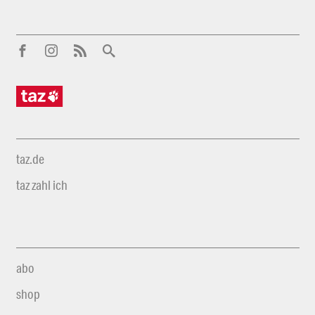
taz.de
taz zahl ich
abo
shop