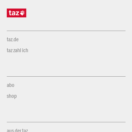
taz.de
taz zahl ich
abo
shop
aus der taz