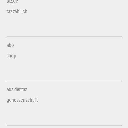
taz.de
taz zahl ich
abo
shop
aus der taz
genossenschaft