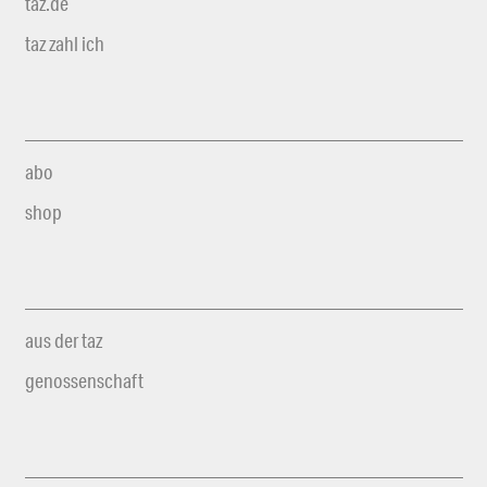
taz.de
taz zahl ich
abo
shop
aus der taz
genossenschaft