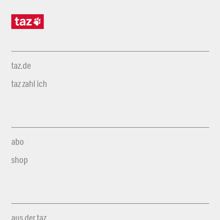
taz.de
taz zahl ich
abo
shop
aus der taz