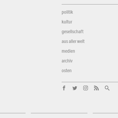
politik
kultur
gesellschaft
aus aller welt
medien
archiv
osten