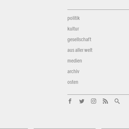
politik
kultur
gesellschaft
aus aller welt
medien
archiv
osten