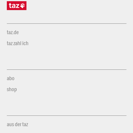
taz.de
taz zahl ich
abo
shop
aus der taz