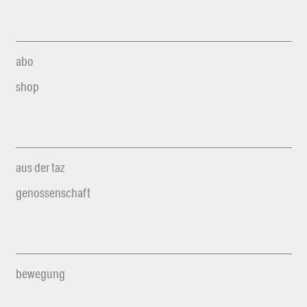
abo
shop
aus der taz
genossenschaft
bewegung