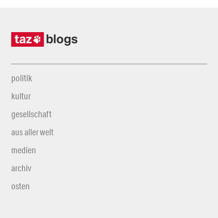
politik
kultur
gesellschaft
aus aller welt
medien
archiv
osten