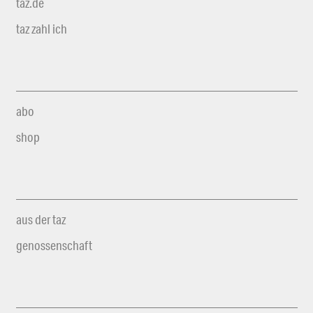
taz.de
taz zahl ich
abo
shop
aus der taz
genossenschaft