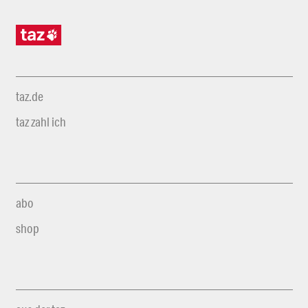
taz.de
taz zahl ich
abo
shop