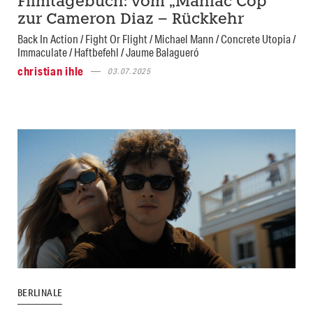
Filmtagebuch: vom „Maniac Cop“
zur Cameron Diaz – Rückkehr
Back In Action / Fight Or Flight / Michael Mann / Concrete Utopia /
Immaculate / Haftbefehl / Jaume Balagueró
christian ihle
03.07.2025
BERLINALE