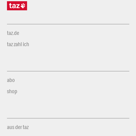
taz.de
taz zahl ich
abo
shop
aus der taz