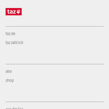
taz.de
taz zahl ich
abo
shop
aus der taz