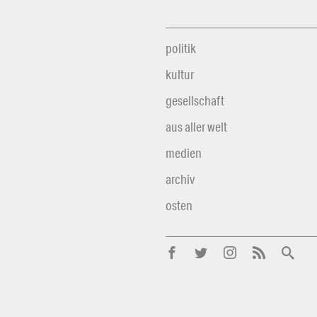
politik
kultur
gesellschaft
aus aller welt
medien
archiv
osten