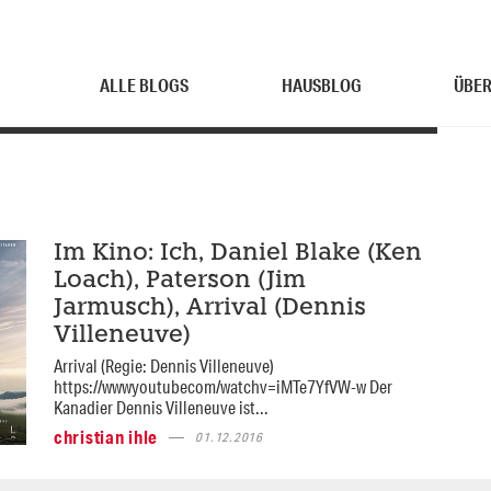
ALLE BLOGS
HAUSBLOG
ÜBER
Im Kino: Ich, Daniel Blake (Ken
Loach), Paterson (Jim
Jarmusch), Arrival (Dennis
Villeneuve)
Arrival (Regie: Dennis Villeneuve)
https://wwwyoutubecom/watchv=iMTe7YfVW-w Der
Kanadier Dennis Villeneuve ist...
christian ihle
01.12.2016