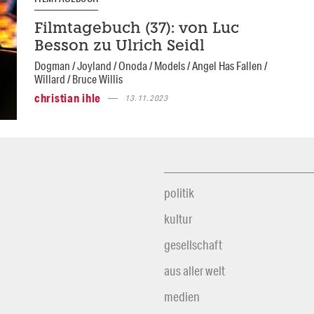
Filmtagebuch (37): von Luc
Besson zu Ulrich Seidl
Dogman / Joyland / Onoda / Models / Angel Has Fallen /
Willard / Bruce Willis
christian ihle
13.11.2023
politik
kultur
gesellschaft
aus aller welt
medien