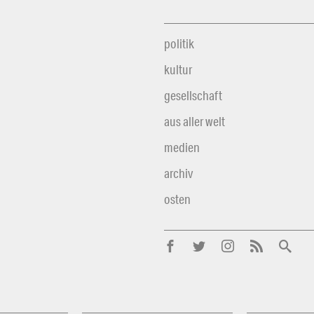
politik
kultur
gesellschaft
aus aller welt
medien
archiv
osten