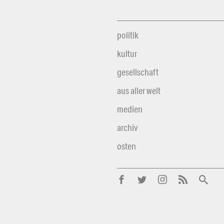
politik
kultur
gesellschaft
aus aller welt
medien
archiv
osten