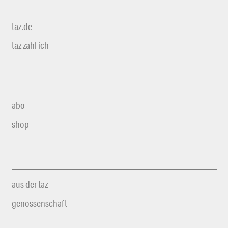
taz.de
taz zahl ich
abo
shop
aus der taz
genossenschaft