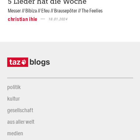
5 Lieder hat die Woche
Messer // Bibiza // Efeu // Brausepöter // The Feelies
christian ihle
18.01.2024
politik
kultur
gesellschaft
aus aller welt
medien