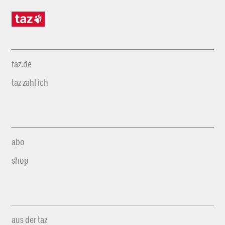
taz.de
taz zahl ich
abo
shop
aus der taz