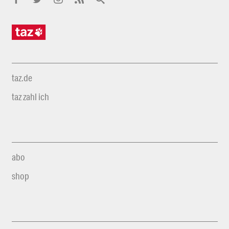
taz.de
taz zahl ich
abo
shop