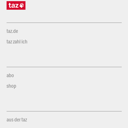
taz.de
taz zahl ich
abo
shop
aus der taz